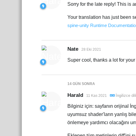
Sorry for the late reply! This is
Your translation has just been se
spine-unity Runtime Documentatio
Nate
28 Eki 2021
Super cool, thanks a lot for your
14 GÜN
SONRA
Harald
İngilizce
di
11 Kas 2021
Bilginiz için: sayfanın orijinal İ
uyumsuz shader'ların yanlış bil
önlemeye yardımcı olacağını u
Eklenen tüm metinlerin diff'ini ş