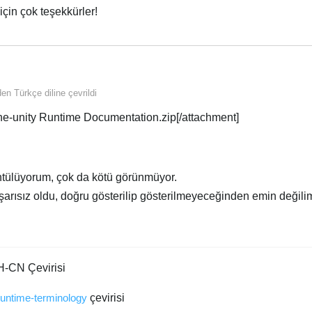
 için çok teşekkürler!
nden
Türkçe
diline çevrildi
e-unity Runtime Documentation.zip[/attachment]
tülüyorum, çok da kötü görünmüyor.
şarısız oldu, doğru gösterilip gösterilmeyeceğinden emin değili
H-CN Çevirisi
runtime-terminology
çevirisi