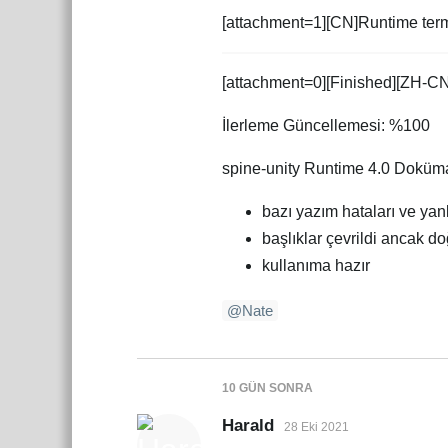
[attachment=1][CN]Runtime term
[attachment=0][Finished][ZH-CN
İlerleme Güncellemesi: %100
spine-unity Runtime 4.0 Doküm
bazı yazım hataları ve yanl
başlıklar çevrildi ancak 
kullanıma hazır
@Nate
10 GÜN
SONRA
Harald
28 Eki 2021