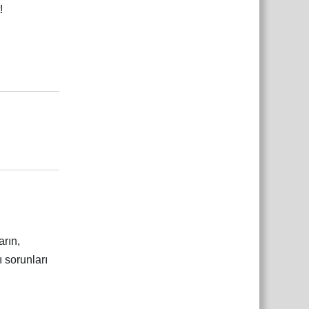
!
çe
Yanıtla
çe
Yanıtla
arın,
 sorunları