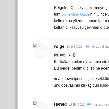
Belgeleri Çince'ye çevirmeye g
tüm
Spine User Guide
'nin Çince'
kelime) bu yüzden tamamlanmas
kullanıcı kılavuzu çevirileri oldu
wiige
İngilizce
dili
10 Eki 2021
lol, tabii ki 😃
Bir haftada bitirmeyi tahmin et
Bu belge, benim gibi spine acem
/markdown ipucun için teşekkürl
.md dosyasının birkaç gün için
Harald
İngilizce
dil
11 Eki 2021