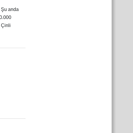
. Şu anda
60.000
Çinli
Yanıtla
Yanıtla