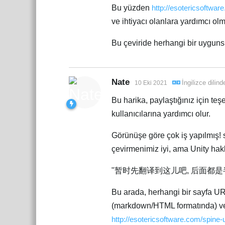
Bu yüzden
http://esotericsoftwar
ve ihtiyacı olanlara yardımcı o
Bu çeviride herhangi bir uyguns
Nate
İngilizce
dilin
10 Eki 2021
Bu harika, paylaştığınız için te
kullanıcılarına yardımcı olur.
Görünüşe göre çok iş yapılmış! s
çevirmenimiz iyi, ama Unity hakk
"暂时先翻译到这儿吧, 后面都是半
Bu arada, herhangi bir sayfa U
(markdown/HTML formatında) verir
http://esotericsoftware.com/spine