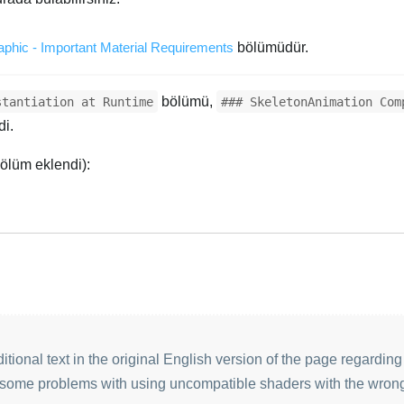
phic - Important Material Requirements
bölümüdür.
bölümü,
stantiation at Runtime
### SkeletonAnimation Com
i.
bölüm eklendi):
ional text in the original English version of the page regarding
t some problems with using uncompatible shaders with the wron