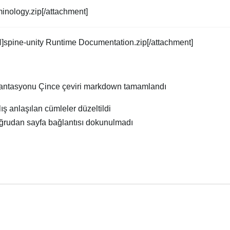
inology.zip[/attachment]
]spine-unity Runtime Documentation.zip[/attachment]
antasyonu Çince çeviri markdown tamamlandı
ış anlaşılan cümleler düzeltildi
doğrudan sayfa bağlantısı dokunulmadı