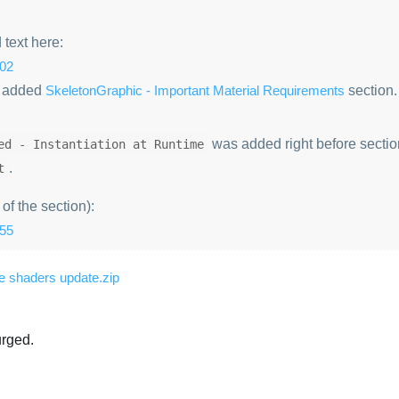
.
 text here:
802
e added
SkeletonGraphic - Important Material Requirements
section.
was added right before secti
ed - Instantiation at Runtime
.
t
 of the section):
955
le shaders update.zip
urged.