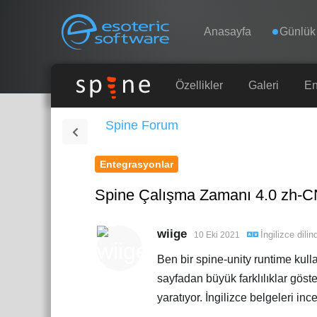
Navigation
Esoteric Software
Anasayfa
Günlük
ANASAYFA
Özellikler
Galeri
En
Spine Forum
GÜNLÜK
Entegrasyonlar
FORUM
Spine Çalışma Zamanı 4.0 zh-CN
DESTEK
wiige
İngilizce
dili
10 Eki 2021
Ben bir spine-unity runtime kull
sayfadan büyük farklılıklar göste
yaratıyor. İngilizce belgeleri 