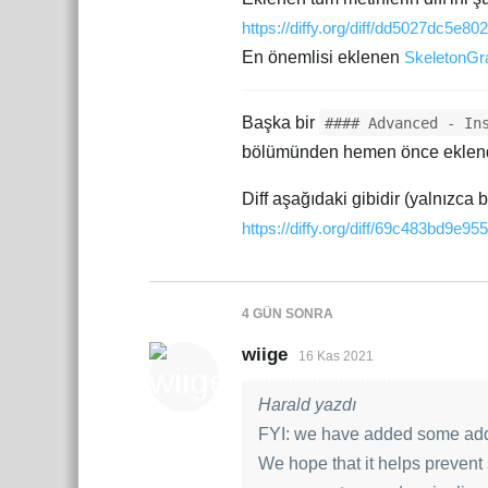
https://diffy.org/diff/dd5027dc5e802
En önemlisi eklenen
SkeletonGra
Başka bir
#### Advanced - In
bölümünden hemen önce eklend
Diff aşağıdaki gibidir (yalnızca 
https://diffy.org/diff/69c483bd9e955
4 GÜN
SONRA
wiige
16 Kas 2021
Harald yazdı
FYI: we have added some addit
We hope that it helps preven