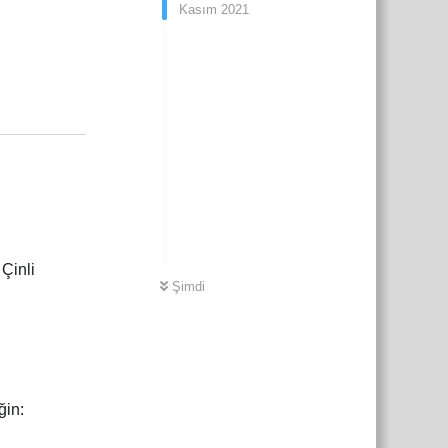
Kasım 2021
.
Yanıtla
 Çinli
Şimdi
ğin: