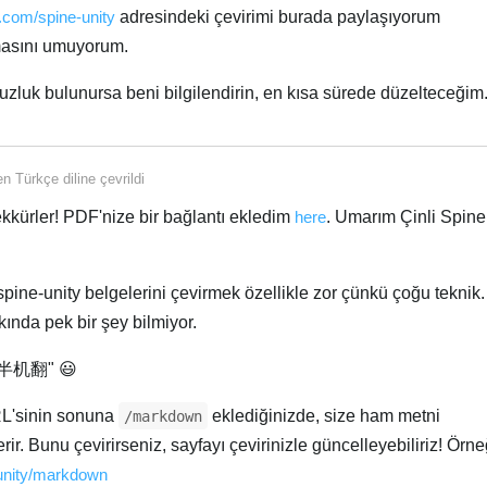
e.com/spine-unity
adresindeki çevirimi burada paylaşıyorum
lmasını umuyorum.
uzluk bulunursa beni bilgilendirin, en kısa sürede düzelteceğim
den
Türkçe
diline çevrildi
şekkürler! PDF'nize bir bağlantı ekledim
here
. Umarım Çinli Spine
pine-unity belgelerini çevirmek özellikle zor çünkü çoğu teknik.
ında pek bir şey bilmiyor.
机翻" 😃
RL'sinin sonuna
eklediğinizde, size ham metni
/markdown
. Bunu çevirirseniz, sayfayı çevirinizle güncelleyebiliriz! Örne
-unity/markdown