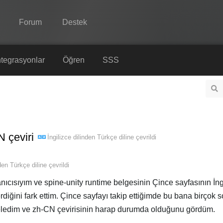
Forum
Destek
Spine
tegrasyonlar
Öğren
SSS
Özellikler
Galeri
Entegrasyonlar
 çeviri
İngilizce
dilinden
Türkçe
diline çevrildi
Öğren
SSS
nden
Türkçe
diline çevrildi
Şimdi Deneyin
anıcısıyım ve spine-unity runtime belgesinin Çince sayfasının İng
rdiğini fark ettim. Çince sayfayı takip ettiğimde bu bana birçok 
Satın Al
inceledim ve zh-CN çevirisinin harap durumda olduğunu gördüm.