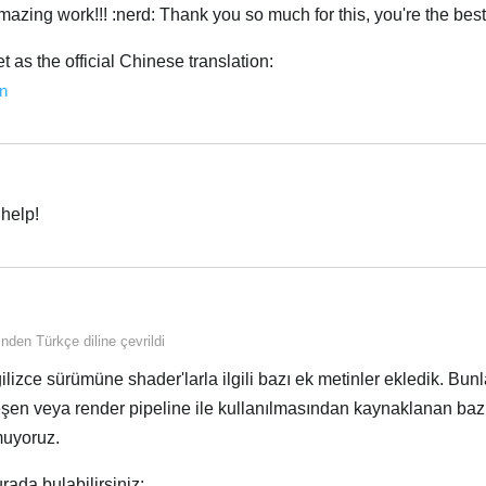
 amazing work!!! :nerd: Thank you so much for this, you're the best
t as the official Chinese translation:
n
Türk
 help!
Türk
linden
Türkçe
diline çevrildi
ngilizce sürümüne shader'larla ilgili bazı ek metinler ekledik. Bunl
eşen veya render pipeline ile kullanılmasından kaynaklanan bazı
muyoruz.
urada bulabilirsiniz: