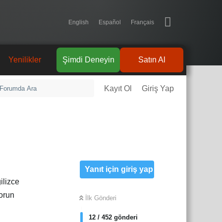
English
Español
Français
Yenilikler
Şimdi Deneyin
Satın Al
Kayıt Ol
Giriş Yap
Yanıt için giriş yap
ilizce
sorun
İlk Gönderi
12
/
452
gönderi