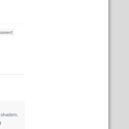
ponent
Yanıtla
 shaders.
g