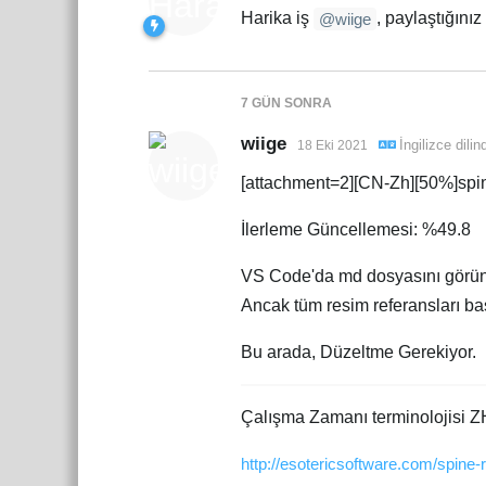
Harika iş
, paylaştığınız
@wiige
7 GÜN
SONRA
wiige
İngilizce
dili
18 Eki 2021
[attachment=2][CN-Zh][50%]spin
İlerleme Güncellemesi: %49.8
VS Code'da md dosyasını görün
Ancak tüm resim referansları ba
Bu arada, Düzeltme Gerekiyor.
Çalışma Zamanı terminolojisi Z
http://esotericsoftware.com/spine-