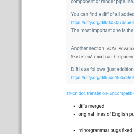
component or render pipeline
You can find a diff of all added
https://diffy.org/diff/dd5027dc5e
The most important one is th
Another section
#### Advanc
SkeletonAnimation Componen
Diff is as follows (just addition
https://diffy.org/diff/69c483bd9e
zh-cn doc translation- uncompatib
diffs merged.
original lines of English p
minorgrammar bugs fixed