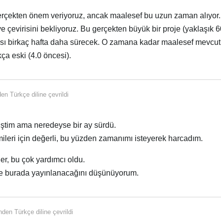
erçekten önem veriyoruz, ancak maalesef bu uzun zaman alıyor
ye çevirisini bekliyoruz. Bu gerçekten büyük bir proje (yaklaşık 
ı birkaç hafta daha sürecek. O zamana kadar maalesef mevcut 
kça eski (4.0 öncesi).
nden
Türkçe
diline çevrildi
miştim ama neredeyse bir ay sürdü.
ileri için değerli, bu yüzden zamanımı isteyerek harcadım.
er, bu çok yardımcı oldu.
de burada yayınlanacağını düşünüyorum.
inden
Türkçe
diline çevrildi