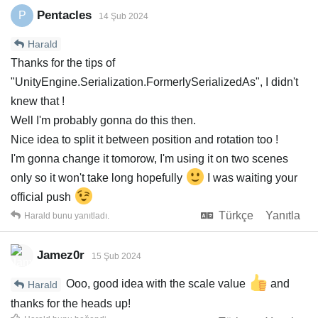
Pentacles
P
14 Şub 2024
Harald
Thanks for the tips of
"UnityEngine.Serialization.FormerlySerializedAs", I didn't
knew that !
Well I'm probably gonna do this then.
Nice idea to split it between position and rotation too !
I'm gonna change it tomorow, I'm using it on two scenes
only so it won't take long hopefully
I was waiting your
official push
Türkçe
Yanıtla
Harald
bunu yanıtladı.
Jamez0r
15 Şub 2024
Ooo, good idea with the scale value
️ and
Harald
thanks for the heads up!