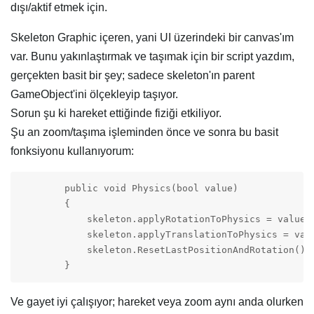
dışı/aktif etmek için.
Skeleton Graphic içeren, yani UI üzerindeki bir canvas'ım
var. Bunu yakınlaştırmak ve taşımak için bir script yazdım,
gerçekten basit bir şey; sadece skeleton'ın parent
GameObject'ini ölçekleyip taşıyor.
Sorun şu ki hareket ettiğinde fiziği etkiliyor.
Şu an zoom/taşıma işleminden önce ve sonra bu basit
fonksiyonu kullanıyorum:
        public void Physics(bool value)

        {

            skeleton.applyRotationToPhysics = value;

            skeleton.applyTranslationToPhysics = valu
            skeleton.ResetLastPositionAndRotation();

        }
Ve gayet iyi çalışıyor; hareket veya zoom aynı anda olurken