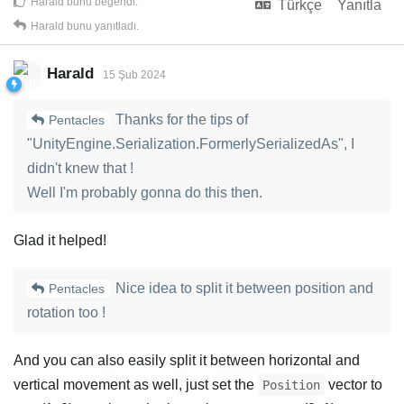
Harald
bunu beğendi
.
Türkçe
Yanıtla
Harald
bunu yanıtladı.
Harald
15 Şub 2024
Thanks for the tips of
Pentacles
"UnityEngine.Serialization.FormerlySerializedAs", I
didn't knew that !
Well I'm probably gonna do this then.
Glad it helped!
Nice idea to split it between position and
Pentacles
rotation too !
And you can also easily split it between horizontal and
vertical movement as well, just set the
vector to
Position