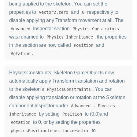
being applied to the skeleton. You can set the
properties to
and
respectively to
Vector2.zero
0
disable applying any Transform movement at all. The
Inspector section
Advanced
Physics Constraints
was renamed to
, the properties
Physics Inheritance
in the section are now called
and
Position
.
Rotation
PhysicsConstraints: Skeleton GameObjects now
automatically apply Transform translation and rotation
to the skeleton's
. You can
PhysicsConstraints
disable applying translation or rotation at the Skeleton
component Inspector under
Advanced - Physics
by setting
to (0,0)and
Inheritance
Position
to 0, or by setting the properties
Rotation
to
physicsPositionInheritanceFactor