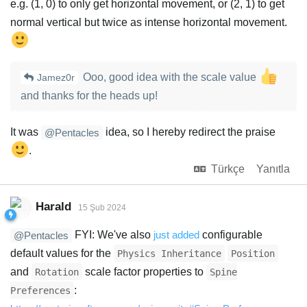
e.g. (1, 0) to only get horizontal movement, or (2, 1) to get
normal vertical but twice as intense horizontal movement.
Ooo, good idea with the scale value
Jamez0r
and thanks for the heads up!
It was
idea, so I hereby redirect the praise
@Pentacles
.
Türkçe
Yanıtla
Harald
15 Şub 2024
FYI: We've also
just added
configurable
@Pentacles
default values for the
Physics Inheritance
Position
and
scale factor properties to
Rotation
Spine
:
Preferences