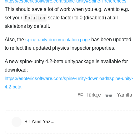
https://esotericsoftware.com/spine-unity#Spine-Preferences
This should save a lot of work when you e.g. want to e.g.
set your
scale factor to 0 (disabled) at all
Rotation
skeletons by default.
Also, the
spine-unity documentation page
has been updated
to reflect the updated physics Inspector properties.
A new spine-unity 4.2-beta unitypackage is available for
download:
https://esotericsoftware.com/spine-unity-download#spine-unity-
4.2-beta
Türkçe
Yanıtla
Bir Yanıt Yaz...