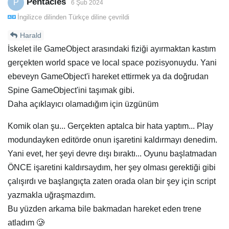
Pentacles
P
6 Şub 2024
İngilizce
dilinden
Türkçe
diline çevrildi
Harald
İskelet ile GameObject arasındaki fiziği ayırmaktan kastım
gerçekten world space ve local space pozisyonuydu. Yani
ebeveyn GameObject'i hareket ettirmek ya da doğrudan
Spine GameObject'ini taşımak gibi.
Daha açıklayıcı olamadığım için üzgünüm
Komik olan şu... Gerçekten aptalca bir hata yaptım... Play
modundayken editörde onun işaretini kaldırmayı denedim.
Yani evet, her şeyi devre dışı bıraktı... Oyunu başlatmadan
ÖNCE işaretini kaldırsaydım, her şey olması gerektiği gibi
çalışırdı ve başlangıçta zaten orada olan bir şey için script
yazmakla uğraşmazdım.
Bu yüzden arkama bile bakmadan hareket eden trene
atladım 🥲