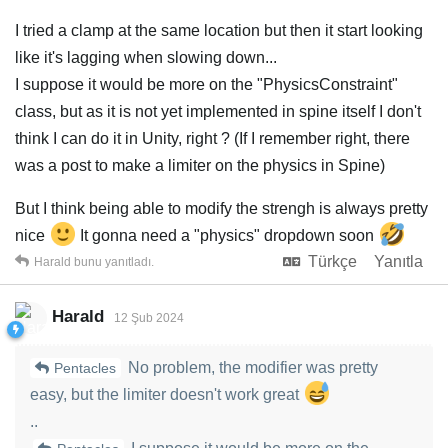
I tried a clamp at the same location but then it start looking
like it's lagging when slowing down...
I suppose it would be more on the "PhysicsConstraint"
class, but as it is not yet implemented in spine itself I don't
think I can do it in Unity, right ? (If I remember right, there
was a post to make a limiter on the physics in Spine)
But I think being able to modify the strengh is always pretty
nice
It gonna need a "physics" dropdown soon
Türkçe
Yanıtla
Harald
bunu yanıtladı.
Harald
12 Şub 2024
No problem, the modifier was pretty
Pentacles
easy, but the limiter doesn't work great
..