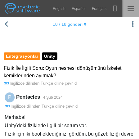
English
Español
Français
Navigation
Esoteric Software
18
/
18
gönderi
Spine
ANASAYFA
Özellikler
GÜNLÜK
Galeri
Entegrasyonlar
Unity
FORUM
Entegrasyonlar
Fizik İle İlgili Soru: Oyun nesnesi dönüşümünü İskelet
kemiklerinden ayırmak?
Öğren
DESTEK
İngilizce
dilinden
Türkçe
diline çevrildi
SSS
Pentacles
P
4 Şub 2024
Şimdi Deneyin
İngilizce
dilinden
Türkçe
diline çevrildi
Satın Al
Merhaba!
Unity'deki fiziklerle ilgili bir sorum var.
Fizik için iki bool eklediğinizi gördüm, bu güzel; fiziği devre