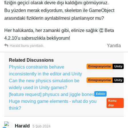
fiziğin geçici olarak devre dışı kaldığını görmüyoruz.
Bu yüzden merak ediyordum, skeleton ile GameObject
arasındaki fiziklerin ayrılabilmesi planlanıyor mu?
Her halükarda, her zamanki gibi, elinize sağlık 👏 Beta
4.2.10'u sabırsızlıkla bekliyorum!
Yanıtla
Harald
bunu yanıtladı.
Related Discussions
Physics constraints behave
Entegrasyonlar
Unity
inconsistently in the editor and Unity
Can the new physics simulation be
Entegrasyonlar
Unity
widely used in Unity games?
[feature request] physucs and jiggle bones
Editör
Huge moving game elements - what do you
Konu
dışı
think?
Harald
5 Şub 2024