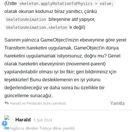
(Üstte
skeleton.applyRotationToPhysics = value;
olarak okunan kodunuz biraz yanıltıcı, çünkü
bileşenine atıf yapıyor,
SkeletonAnimation
'e değil)
SkeletonAnimation.skeleton
Sanırım yalnızca GameObject'inizin ebeveynine göre yerel
Transform hareketini uygulamak, GameObject'in dünya
hareketini uygulamamak istiyorsunuz, doğru mu? Genel
olarak hareketin ebeveyninin (movement-parent)
yapılandırılabilir olması iyi bir fikir; geri bildiriminiz için
teşekkürler! Bunu desteklemenin en iyi yolunu
değerlendireceğiz ve daha sonra bu özellikle bir
güncelleme sunacağız.
Yanıtla
Harald
ve
Pentacles
bunu yanıtladı.
Harald
5 Şub 2024
İngilizce
dilinden
Türkçe
diline çevrildi