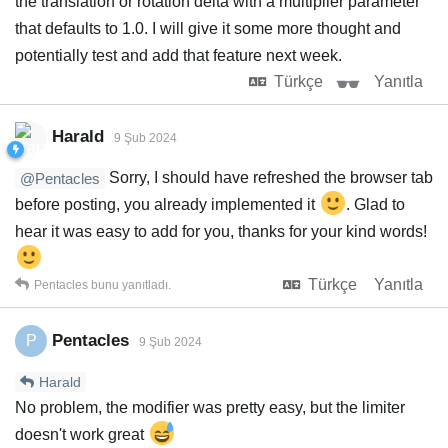
the translation or rotation delta with a multiplier parameter
that defaults to 1.0. I will give it some more thought and
potentially test and add that feature next week.
Türkçe
Yanıtla
Harald
9 Şub 2024
Sorry, I should have refreshed the browser tab
@Pentacles
before posting, you already implemented it
. Glad to
hear it was easy to add for you, thanks for your kind words!
Türkçe
Yanıtla
Pentacles
bunu yanıtladı.
Pentacles
P
9 Şub 2024
Harald
No problem, the modifier was pretty easy, but the limiter
doesn't work great