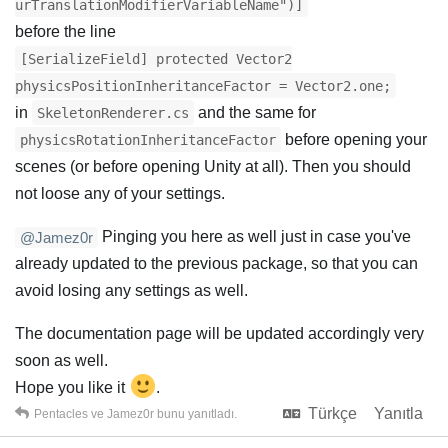
urTranslationModifierVariableName")]
before the line
[SerializeField] protected Vector2
physicsPositionInheritanceFactor = Vector2.one;
in
and the same for
SkeletonRenderer.cs
before opening your
physicsRotationInheritanceFactor
scenes (or before opening Unity at all). Then you should
not loose any of your settings.
Pinging you here as well just in case you've
@Jamez0r
already updated to the previous package, so that you can
avoid losing any settings as well.
The documentation page will be updated accordingly very
soon as well.
Hope you like it
.
Türkçe
Yanıtla
Pentacles
ve
Jamez0r
bunu yanıtladı.