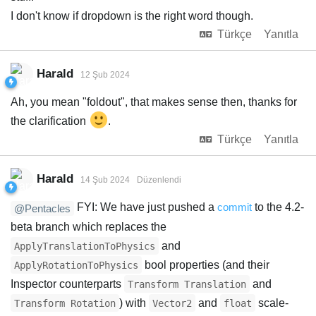
I don't know if dropdown is the right word though.
Türkçe
Yanıtla
Harald
12 Şub 2024
Ah, you mean "foldout", that makes sense then, thanks for
the clarification
.
Türkçe
Yanıtla
Harald
14 Şub 2024
Düzenlendi
FYI: We have just pushed a
commit
to the 4.2-
@Pentacles
beta branch which replaces the
and
ApplyTranslationToPhysics
bool properties (and their
ApplyRotationToPhysics
Inspector counterparts
and
Transform Translation
) with
and
scale-
Transform Rotation
Vector2
float