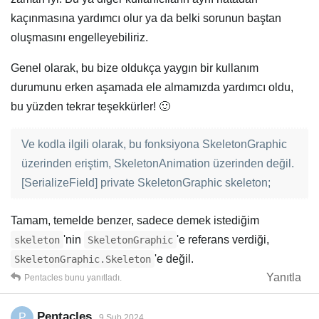
kaçınmasına yardımcı olur ya da belki sorunun baştan
oluşmasını engelleyebiliriz.
Genel olarak, bu bize oldukça yaygın bir kullanım
durumunu erken aşamada ele almamızda yardımcı oldu,
bu yüzden tekrar teşekkürler! 🙂
Ve kodla ilgili olarak, bu fonksiyona SkeletonGraphic
üzerinden eriştim, SkeletonAnimation üzerinden değil.
[SerializeField] private SkeletonGraphic skeleton;
Tamam, temelde benzer, sadece demek istediğim
'nin
'e referans verdiği,
skeleton
SkeletonGraphic
'e değil.
SkeletonGraphic.Skeleton
Yanıtla
Pentacles
bunu yanıtladı.
Pentacles
P
9 Şub 2024