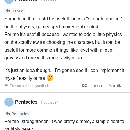
Harald
Something that could be usefull too is a "strengh modifier"
on the physics, gameobject movement related.
For me it's usefull because I wanted to add a little physics
on the scrollview for choosing the character, but it can be
usefull for more common things, like level with a lot of
gravity and one with zero gravity or so.
It's just an idea though... I'm gonna see if I can implement it
myself easilly or not
Türkçe
Yanıtla
Pentacles
bunu yanıtladı.
Pentacles
P
9 Şub 2024
Pentacles
For the "strenghtener" it was pretty simple, a simple float to
multiply here :