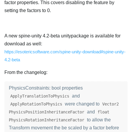
factor properties. This covers disabling the feature by
setting the factors to 0.
A new spine-unity 4.2-beta unitypackage is available for
download as well:
https://esotericsoftware.com/spine-unity-download#spine-unity-
4.2-beta
From the changelog:
PhysicsConstraints: bool properties
and
ApplyTranslationToPhysics
were changed to
ApplyRotationToPhysics
Vector2
and
PhysicsPositionInheritanceFactor
float
to allow the
PhysicsRotationInheritanceFactor
Transform movement the be scaled by a factor before