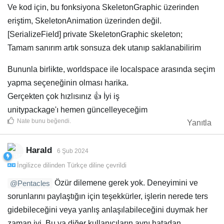
Ve kod için, bu fonksiyona SkeletonGraphic üzerinden
eriştim, SkeletonAnimation üzerinden değil.
[SerializeField] private SkeletonGraphic skeleton;
Tamam sanırım artık sonsuza dek utanıp saklanabilirim
Bununla birlikte, worldspace ile localspace arasında seçim
yapma seçeneğinin olması harika.
Gerçekten çok hızlısınız 👍 İyi iş
unitypackage'ı hemen güncelleyeceğim
Nate
bunu beğendi
.
Yanıtla
Harald
6 Şub 2024
İngilizce
dilinden
Türkçe
diline çevrildi
Özür dilemene gerek yok. Deneyimini ve
@Pentacles
sorunlarını paylaştığın için teşekkürler, işlerin nerede ters
gidebileceğini veya yanlış anlaşılabileceğini duymak her
zaman iyi. Bu ya diğer kullanıcıların aynı hatadan