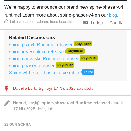
We're happy to announce our brand new spine-phaser-v4
runtime! Learn more about spine-phaser-v4 on our
blog
.
Luke
ve
gamedevshrimp
bunu beğendi
.
Türkçe
Yanıtla
Related Discussions
spine-pixi-v8 Runtime released
Duyurular
spine-ios Runtime released
Duyurular
spine-canvaskit Runtime released
Duyurular
spine-phaser released
Duyurular
Spine v4-beta: it has a curve editor!
Editör
Davide
bu tartışmayı
17 Nis 2025
sabitledi.
Harald
, başlığı
spine-phaser-v4 Runtime released
olarak
17 Nis 2025
değiştirdi.
22 GÜN
SONRA