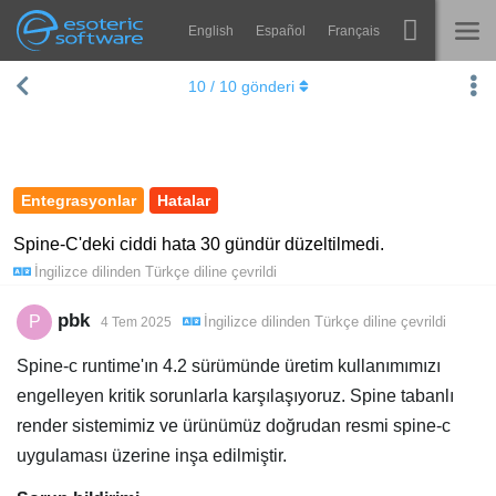
English
Español
Français
Navigation
Esoteric Software
10
/
10
gönderi
Spine
ANASAYFA
Özellikler
GÜNLÜK
Galeri
Entegrasyonlar
Hatalar
FORUM
Entegrasyonlar
Spine-C'deki ciddi hata 30 gündür düzeltilmedi.
İngilizce
dilinden
Türkçe
diline çevrildi
Öğren
DESTEK
SSS
pbk
P
İngilizce
dilinden
Türkçe
diline çevrildi
4 Tem 2025
Şimdi Deneyin
Spine-c runtime'ın 4.2 sürümünde üretim kullanımımızı
engelleyen kritik sorunlarla karşılaşıyoruz. Spine tabanlı
Satın Al
render sistemimiz ve ürünümüz doğrudan resmi spine-c
uygulaması üzerine inşa edilmiştir.