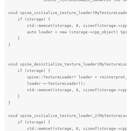
void spine_initialize_texture_loader(MyTextureLoader1
    if (storage) {

        std::memset(storage, 0, sizeof(storage->cpp_o
        auto loader = new (storage->cpp_object) Spine
    }

}

void spine_deinitialize_texture_loader(MyTextureLoade
    if (storage) {

        spine::TextureLoader* loader = reinterpret_ca
        loader->~TextureLoader();

        std::memset(storage, 0, sizeof(storage->cpp_o
    }

}

void spine_initialize_texture_loader_2(MyTextureLoad
    if (storage) {

        std::memset(storage, 0, sizeof(storage->cpp_o