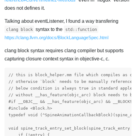
does not defines it.
Talking about eventListener, I found a way transfering
syntax to the
clang block
std::function
https://clang.llvm.org/docs/BlockLanguageSpec.html
clang block syntax requires clang compiler but supports
capturing closure context syntax in objective-c, c.
// this is block_helper.mm file which compiles as ob
// otherwise `block` needs to be manually reference c
// below condition is always true in standard apple p
// without __has_feature(objc_arc) block needs to be 
#if __OBJC__ && __has_feature(objc_arc) && __BLOCKS__
#include <Block.h>

typedef void (^SpineAnimationCallbackBlock)(spine_an
void spine_track_entry_set_block(spine_track_entry _
    if (!entry) {
