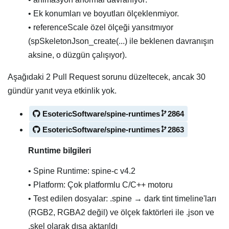
• Ek konumları ve boyutları ölçeklenmiyor.
• referenceScale özel ölçeği yansıtmıyor
(spSkeletonJson_create(...) ile beklenen davranışın
aksine, o düzgün çalışıyor).
Aşağıdaki 2 Pull Request sorunu düzeltecek, ancak 30
gündür yanıt veya etkinlik yok.
EsotericSoftware/spine-runtimes
2864
EsotericSoftware/spine-runtimes
2863
Runtime bilgileri
• Spine Runtime: spine-c v4.2
• Platform: Çok platformlu C/C++ motoru
• Test edilen dosyalar: .spine → dark tint timeline'ları
(RGB2, RGBA2 değil) ve ölçek faktörleri ile .json ve
.skel olarak dışa aktarıldı