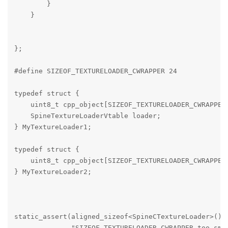
        }

    }

};

#define SIZEOF_TEXTURELOADER_CWRAPPER 24

typedef struct {

    uint8_t cpp_object[SIZEOF_TEXTURELOADER_CWRAPPER]
    SpineTextureLoaderVtable loader; 

} MyTextureLoader1;

typedef struct {

    uint8_t cpp_object[SIZEOF_TEXTURELOADER_CWRAPPER]
} MyTextureLoader2;

static_assert(aligned_sizeof<SpineCTextureLoader>() <
              "SIZEOF_TEXTURELOADER_CWRAPPER too smal