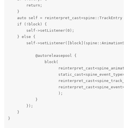
        return;

    }

    auto self = reinterpret_cast<spine::TrackEntry *>
    if (!block) {

        self->setListener(0);

    } else {

        self->setListener([block](spine::AnimationSt
            @autoreleasepool {

                block(

                      reinterpret_cast<spine_animatio
                      static_cast<spine_event_type>(t
                      reinterpret_cast<spine_track_en
                      reinterpret_cast<spine_event>(e
                      );

            }

        });

    }

}
