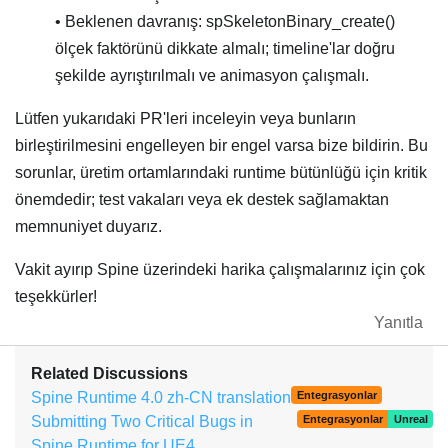
• Beklenen davranış: spSkeletonBinary_create()
ölçek faktörünü dikkate almalı; timeline'lar doğru
şekilde ayrıştırılmalı ve animasyon çalışmalı.
Lütfen yukarıdaki PR'leri inceleyin veya bunların
birleştirilmesini engelleyen bir engel varsa bize bildirin. Bu
sorunlar, üretim ortamlarındaki runtime bütünlüğü için kritik
önemdedir; test vakaları veya ek destek sağlamaktan
memnuniyet duyarız.
Vakit ayırıp Spine üzerindeki harika çalışmalarınız için çok
teşekkürler!
Yanıtla
Related Discussions
Spine Runtime 4.0 zh-CN translation
Entegrasyonlar
Submitting Two Critical Bugs in
Entegrasyonlar
Unreal
Spine Runtime for UE4