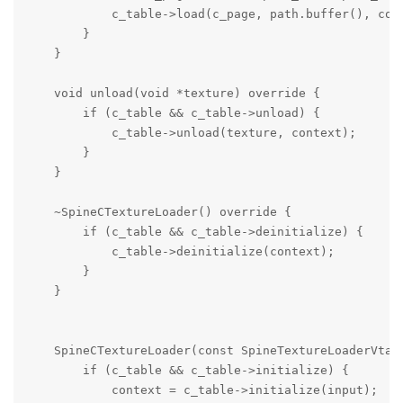
            c_table->load(c_page, path.buffer(), cont
        }

    }

    void unload(void *texture) override {

        if (c_table && c_table->unload) {

            c_table->unload(texture, context);

        }

    }

    ~SpineCTextureLoader() override {

        if (c_table && c_table->deinitialize) {

            c_table->deinitialize(context);

        }

    }

    SpineCTextureLoader(const SpineTextureLoaderVtabl
        if (c_table && c_table->initialize) {

            context = c_table->initialize(input);
