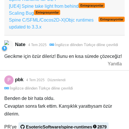
[UE4] Spine take light from behind
Entegrasyonlar
Scaling Bug
Entegrasyonlar
Spine C/SFML/Cocos2D-X|Objc runtimes
Entegrasyonlar
updated to 3.3.x
Nate
İngilizce
dilinden
Türkçe
diline çevrildi
4 Tem 2025
Gecikme için özür dileriz! Bunu en kısa sürede çözeceğiz!
Yanıtla
pbk
P
4 Tem 2025
Düzenlendi
İngilizce
dilinden
Türkçe
diline çevrildi
Benden de bir hata oldu.
Cevaptan sonra fark ettim. Karışıklık yarattıysam özür
dilerim.
PR'ye
EsotericSoftware/spine-runtimes
2879