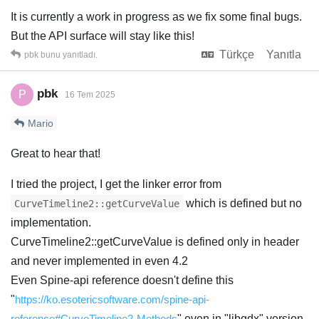
It is currently a work in progress as we fix some final bugs.
But the API surface will stay like this!
Türkçe
Yanıtla
pbk
bunu yanıtladı.
pbk
P
16 Tem 2025
Mario
Great to hear that!
I tried the project, I get the linker error from
which is defined but no
CurveTimeline2::getCurveValue
implementation.
CurveTimeline2::getCurveValue is defined only in header
and never implemented in even 4.2
Even Spine-api reference doesn't define this
"
https://ko.esotericsoftware.com/spine-api-
reference#CurveTimeline2-Methods
" even in "libgdx" version