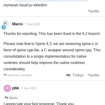
numaralı issue'yu ekledim.
Yanıtla
Mario
7 Tem 2025
Thanks for reporting. This has been fixed in the 4.2 branch.
Please note that in Spine 4.3, we are removing spine-c in
favor of spine-cpp-lite, a C wrapper around spine-cpp. This
consolidation to a single implementation for native
runtimes should help improve the native runtimes
considerably.
Türkçe
Yanıtla
pbk
bunu yanıtladı.
pbk
P
7 Tem 2025
Mario
I appreciate your fast response. Thank you.