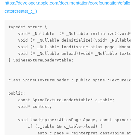
https://developer.apple.com/documentation/corefoundation/cfallo
catorcreate(_:_:)
typedef struct {

    void* _Nullable  (* _Nullable initialize)(void* _
    void (* _Nullable deinitialize)(void* _Nullable l
    void (* _Nullable load)(spine_atlas_page _Nonnul
    void (* _Nullable unload)(void* _Nullable texture
} SpineTextureLoaderVtable;

class SpineCTextureLoader : public spine::TextureLoad
public:

    const SpineTextureLoaderVtable* c_table;

    void* context;

    void load(spine::AtlasPage &page, const spine::St
        if (c_table && c_table->load) {

            auto c_page = reinterpret_cast<spine_atla