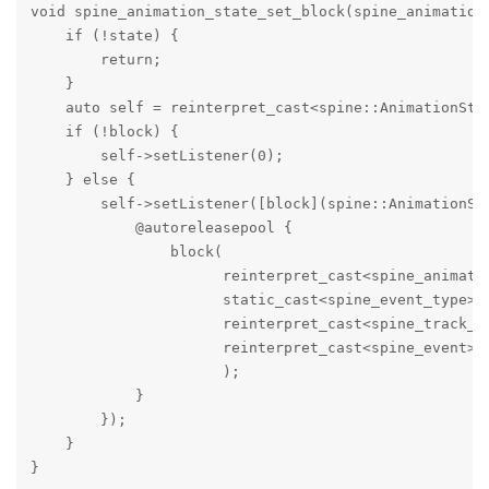
void spine_animation_state_set_block(spine_animation
    if (!state) {

        return;

    }

    auto self = reinterpret_cast<spine::AnimationStat
    if (!block) {

        self->setListener(0);

    } else {

        self->setListener([block](spine::AnimationSt
            @autoreleasepool {

                block(

                      reinterpret_cast<spine_animatio
                      static_cast<spine_event_type>(t
                      reinterpret_cast<spine_track_en
                      reinterpret_cast<spine_event>(e
                      );

            }

        });

    }

}
