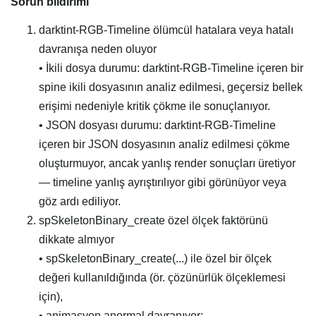
Sorun bildirimi
darktint-RGB-Timeline ölümcül hatalara veya hatalı
davranışa neden oluyor
• İkili dosya durumu: darktint-RGB-Timeline içeren bir
spine ikili dosyasının analiz edilmesi, geçersiz bellek
erişimi nedeniyle kritik çökme ile sonuçlanıyor.
• JSON dosyası durumu: darktint-RGB-Timeline
içeren bir JSON dosyasının analiz edilmesi çökme
oluşturmuyor, ancak yanlış render sonuçları üretiyor
— timeline yanlış ayrıştırılıyor gibi görünüyor veya
göz ardı ediliyor.
spSkeletonBinary_create özel ölçek faktörünü
dikkate almıyor
• spSkeletonBinary_create(...) ile özel bir ölçek
değeri kullanıldığında (ör. çözünürlük ölçeklemesi
için),
• animasyon anormal davranıyor: