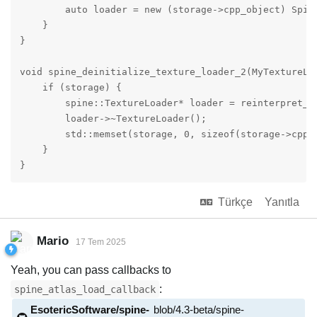
        auto loader = new (storage->cpp_object) Spine
    }

}

void spine_deinitialize_texture_loader_2(MyTextureLoa
    if (storage) {

        spine::TextureLoader* loader = reinterpret_ca
        loader->~TextureLoader();

        std::memset(storage, 0, sizeof(storage->cpp_o
    }

}
Türkçe
Yanıtla
Mario
17 Tem 2025
Yeah, you can pass callbacks to
:
spine_atlas_load_callback
EsotericSoftware/spine-
blob/4.3-beta/spine-