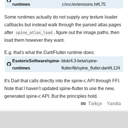
runtimes
c/src/extensions.h#L75
Some runtimes actually do not supply any texture loader
callbacks but instead walk through the parsed atlas pages
after
, figure out the image paths, then
spine_atlas_load
load them however they want.
E.g. that's what the Dart/Flutter runtime does:
EsotericSoftware/spine-
blob/4.3-beta/spine-
runtimes
flutter/lib/spine_flutter.dart#L124
It's Dart that calls directly into the spine-c API through FFI.
Note that I haven't updated spine-flutter to use the new,
generated spine-c API. But the principles hold.
Türkçe
Yanıtla
12 GÜN
SONRA