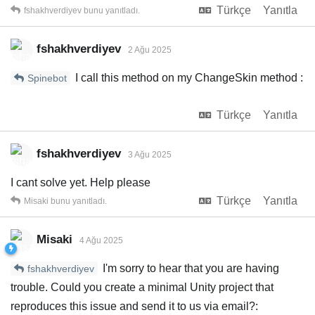
Türkçe
Yanıtla
fshakhverdiyev
bunu yanıtladı.
fshakhverdiyev
2 Ağu 2025
I call this method on my ChangeSkin method :
Spinebot
Türkçe
Yanıtla
fshakhverdiyev
3 Ağu 2025
I cant solve yet. Help please
Türkçe
Yanıtla
Misaki
bunu yanıtladı.
Misaki
4 Ağu 2025
I'm sorry to hear that you are having
fshakhverdiyev
trouble. Could you create a minimal Unity project that
reproduces this issue and send it to us via email?: