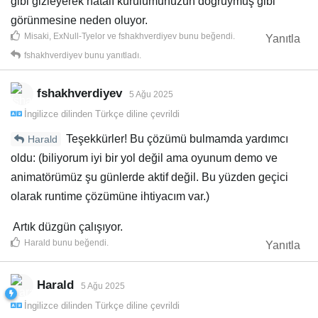
gibi gizleyerek hatalı kurulumunuzun doğruymuş gibi
görünmesine neden oluyor.
Misaki
,
ExNull-Tyelor
ve
fshakhverdiyev
bunu beğendi
.
Yanıtla
fshakhverdiyev
bunu yanıtladı.
fshakhverdiyev
5 Ağu 2025
İngilizce
dilinden
Türkçe
diline çevrildi
Teşekkürler! Bu çözümü bulmamda yardımcı
Harald
oldu: (biliyorum iyi bir yol değil ama oyunum demo ve
animatörümüz şu günlerde aktif değil. Bu yüzden geçici
olarak runtime çözümüne ihtiyacım var.)
Artık düzgün çalışıyor.
Harald
bunu beğendi
.
Yanıtla
Harald
5 Ağu 2025
İngilizce
dilinden
Türkçe
diline çevrildi