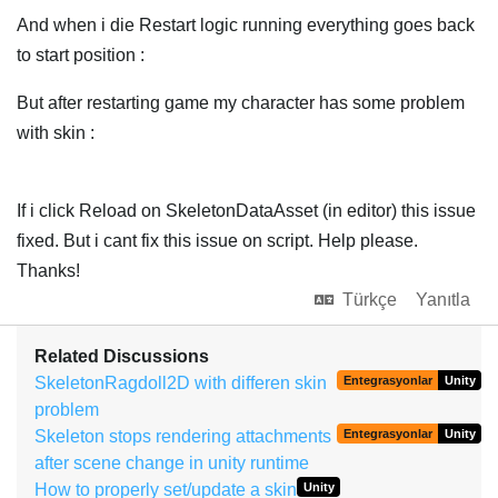
And when i die Restart logic running everything goes back
to start position :
But after restarting game my character has some problem
with skin :
If i click Reload on SkeletonDataAsset (in editor) this issue
fixed. But i cant fix this issue on script. Help please.
Thanks!
Türkçe
Yanıtla
Related Discussions
SkeletonRagdoll2D with differen skin
Entegrasyonlar
Unity
problem
Skeleton stops rendering attachments
Entegrasyonlar
Unity
after scene change in unity runtime
How to properly set/update a skin
Unity