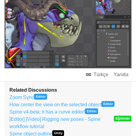
Türkçe
Yanıtla
Related Discussions
Zoom Sync
Editör
How center the view on the selected object
Editör
Spine v4-beta: it has a curve editor!
Editör
[Editor] [Video] Rigging new poses - Spine
Eğitimler
workflow tutorial
Spine object outline
Unity