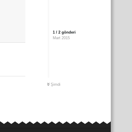
1
/
2
gönderi
Mart 2015
çe
Yanıtla
Şimdi