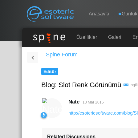
Navigation
Esoteric Software
Anasayfa
Günlük
ANASAYFA
Özellikler
Galeri
En
Spine Forum
GÜNLÜK
Editör
FORUM
Blog: Slot Renk Görünümü
İngil
DESTEK
Nate
13 Mar 2015
http://esotericsoftware.com/blog/S
Related Discussions