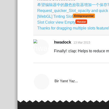
希望编辑器中的颜色拾取器增加一个保存
Request_quicker_Slot_opacity and quick k
[WebGL] Tinting Slot
Entegrasyonlar
Slot Color view Empty
Hatalar
Thanks for dragging multiple slots feature!!
hwadock
13 Mar 2015
Finally! :clap: Helps to reduce m
Bir Yanıt Yaz...