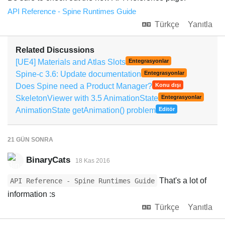
API Reference - Spine Runtimes Guide
Türkçe
Yanıtla
Related Discussions
[UE4] Materials and Atlas Slots
Entegrasyonlar
Spine-c 3.6: Update documentation
Entegrasyonlar
Does Spine need a Product Manager?
Konu dışı
SkeletonViewer with 3.5 AnimationState
Entegrasyonlar
AnimationState getAnimation() problem
Editör
21 GÜN
SONRA
BinaryCats
18 Kas 2016
That's a lot of
API Reference - Spine Runtimes Guide
information :s
Türkçe
Yanıtla