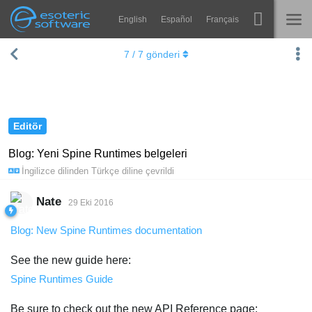
English
Español
Français
Navigation
Esoteric Software
7
/
7
gönderi
Spine
ANASAYFA
Özellikler
GÜNLÜK
Galeri
Editör
FORUM
Entegrasyonlar
Blog: Yeni Spine Runtimes belgeleri
İngilizce
dilinden
Türkçe
diline çevrildi
Öğren
DESTEK
SSS
Nate
29 Eki 2016
Şimdi Deneyin
Blog: New Spine Runtimes documentation
Satın Al
See the new guide here:
Spine Runtimes Guide
Be sure to check out the new API Reference page: