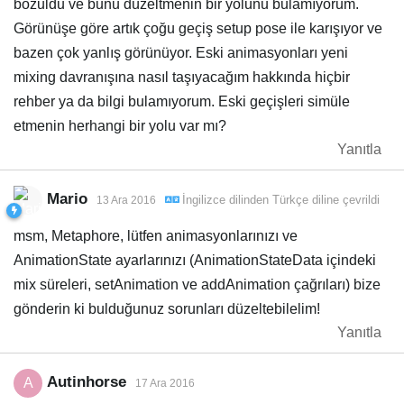
bozuldu ve bunu düzeltmenin bir yolunu bulamıyorum.
Görünüşe göre artık çoğu geçiş setup pose ile karışıyor ve
bazen çok yanlış görünüyor. Eski animasyonları yeni
mixing davranışına nasıl taşıyacağım hakkında hiçbir
rehber ya da bilgi bulamıyorum. Eski geçişleri simüle
etmenin herhangi bir yolu var mı?
Yanıtla
Mario
İngilizce
dilinden
Türkçe
diline çevrildi
13 Ara 2016
msm, Metaphore, lütfen animasyonlarınızı ve
AnimationState ayarlarınızı (AnimationStateData içindeki
mix süreleri, setAnimation ve addAnimation çağrıları) bize
gönderin ki bulduğunuz sorunları düzeltebilelim!
Yanıtla
Autinhorse
A
17 Ara 2016