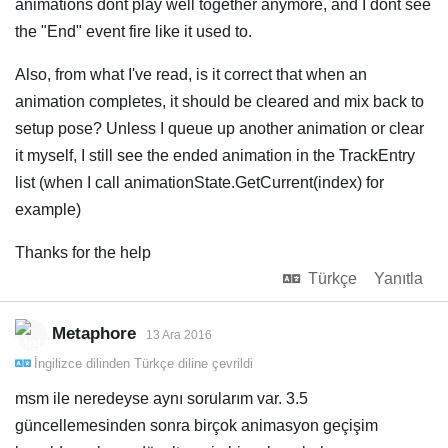
animations dont play well together anymore, and I dont see
the "End" event fire like it used to.
Also, from what I've read, is it correct that when an
animation completes, it should be cleared and mix back to
setup pose? Unless I queue up another animation or clear
it myself, I still see the ended animation in the TrackEntry
list (when I call animationState.GetCurrent(index) for
example)
Thanks for the help
Türkçe
Yanıtla
Metaphore
13 Ara 2016
İngilizce
dilinden
Türkçe
diline çevrildi
msm ile neredeyse aynı sorularım var. 3.5
güncellemesinden sonra birçok animasyon geçişim