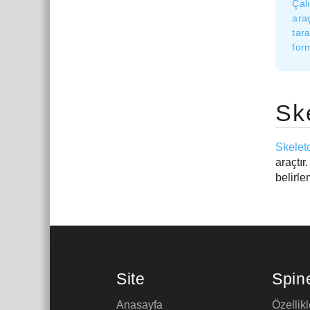
Çal
ara
tara
form
Sk
Skelet
araçtı
belirle
Site
Spin
Anasayfa
Özellikl