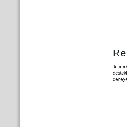
Re
Jeneri
destek
deneyeb