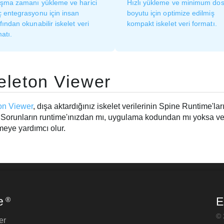
ışma zamanı yükleme ve harici
Hızlı yükleme ve minimum do
ç entegrasyonu için insan
boyutu için optimize edilmiş
fından okunabilir iskelet veri
kompakt iskelet veri formatı.
atı.
eleton Viewer
on Viewer
, dışa aktardığınız iskelet verilerinin Spine Runtime'lar
r. Sorunların runtime'ınızdan mı, uygulama kodundan mı yoksa v
meye yardımcı olur.
e
E
®
© 
er