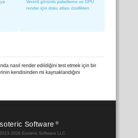
sya
Verimli görüntü paketleme ve GPU
render için doku atlası özellikleri.
ında nasıl render edildiğini test etmek için bir
erinin kendisinden mi kaynaklandığını
soteric Software
®
2013-2026 Esoteric Software LLC