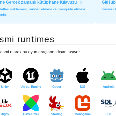
ne Gerçek zamanlı kütüphane Kılavuzu
GitHub
eletleri yüklemeyi, render etmeyi ve manipüle etmeyi
Kaynak k
enin.
smi runtimes
esmi olarak bu oyun araçlarını dışarı taşıyor.
Unity
Unreal Engine
Godot
iOS
Android
libgdx
HaxeFlixel
Starling
Monogame
SDL