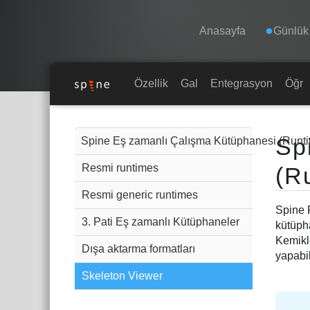
Navigation
Esoteric Software
Anasayfa
Günlük
ANASAYFA
Özellikler
Galeri
Entegrasyonlar
Öğre
Main Content
GÜNLÜK
Sp
Spine Eş zamanlı Çalışma Kütüphanesi (Runt
FORUM
Resmi runtimes
(R
Resmi generic runtimes
DESTEK
Spine 
3. Pati Eş zamanlı Kütüphaneler
kütüpha
Kemikle
Dışa aktarma formatları
yapabil
Skeleton Viewer