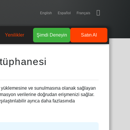
English
Español
Français
Yenilikler
Şimdi Deneyin
Satın Al
tüphanesi
ın yüklemesine ve sunulmasına olanak sağlayan
animasyon verilerine doğrudan erişmenizi sağlar.
rşılaştırılabilir ayrıca daha fazlasınıda