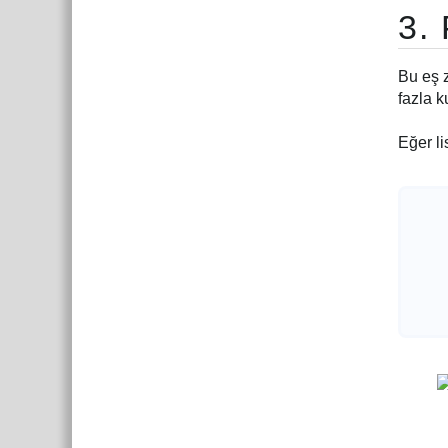
3.
Bu eş z
fazla k
Eğer l