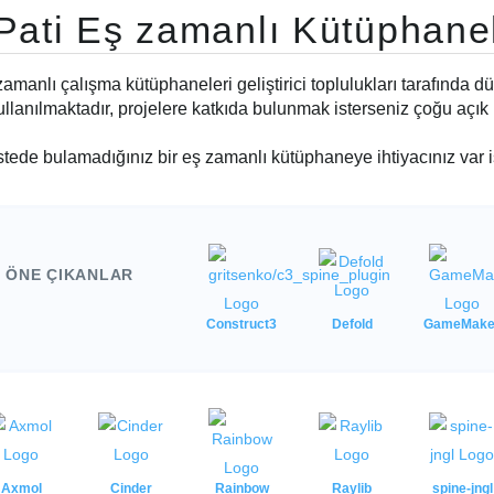
 Pati Eş zamanlı Kütüphane
amanlı çalışma kütüphaneleri geliştirici toplulukları tarafında d
ullanılmaktadır, projelere katkıda bulunmak isterseniz çoğu açık 
istede bulamadığınız bir eş zamanlı kütüphaneye ihtiyacınız var 
ÖNE ÇIKANLAR
Construct3
Defold
GameMake
Axmol
Cinder
Rainbow
Raylib
spine-jngl