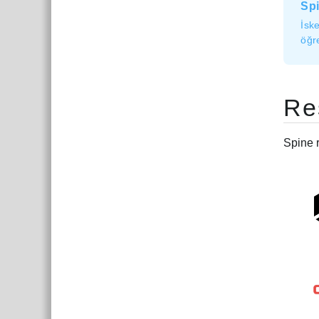
Spi
İsk
öğr
Re
Spine r