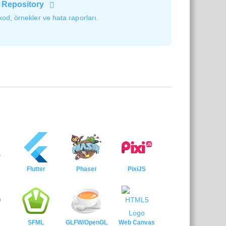
 Repository
od, örnekler ve hata raporları.
Flutter
Phaser
PixiJS
SFML
GLFW/OpenGL
Web Canvas