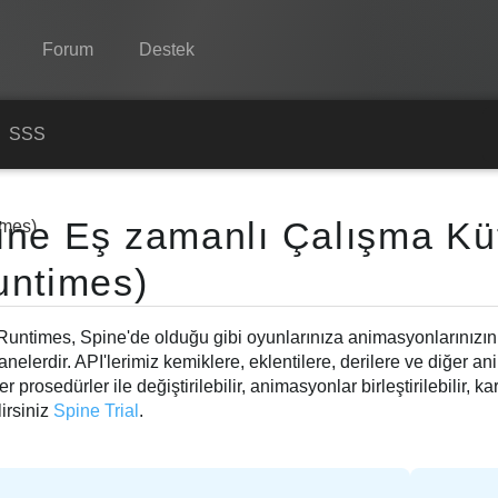
Forum
Destek
Spine
n
SSS
Özellikler
ine Eş zamanlı Çalışma Kü
imes)
Galeri
untimes)
Entegrasyonlar
Öğren
Runtimes, Spine'de olduğu gibi oyunlarınıza animasyonlarınız
SSS
nelerdir. API'lerimiz kemiklere, eklentilere, derilere ve diğer 
r prosedürler ile değiştirilebilir, animasyonlar birleştirilebilir, ka
Şimdi Deneyin
irsiniz
Spine Trial
.
Satın Al