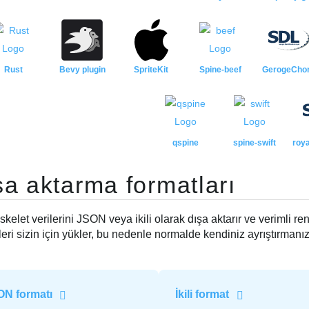
Rust
Bevy plugin
SpriteKit
Spine-beef
GerogeCho
qspine
spine-swift
roya
şa aktarma formatları
skelet verilerini JSON veya ikili olarak dışa aktarır ve verimli re
leri sizin için yükler, bu nedenle normalde kendiniz ayrıştırman
N formatı
İkili format