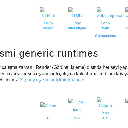
WebGL
Web Player
Web
C
Components
smi generic runtimes
k çalışma zamanı, Render (Görüntü İşleme) dışında her şeyi yapa
lenmiyorsa, resmi eş zamanlı çalışma kütüphaneleri birini kolayc
ilirsiniz:
3. party eş zamanlı kütüphaneler
.
C
C++
C#