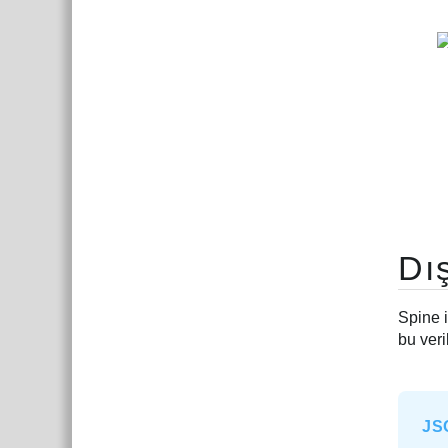
Dı
Spine i
bu veri
JSO