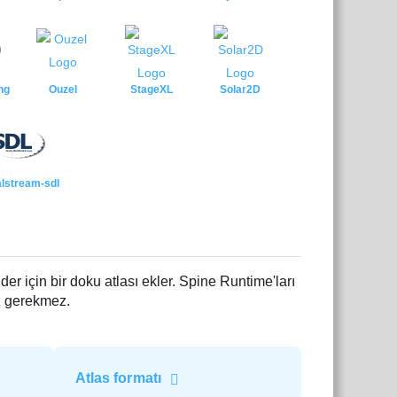
ng
Ouzel
StageXL
Solar2D
lstream-sdl
nder için bir doku atlası ekler. Spine Runtime'ları
ız gerekmez.
Atlas formatı