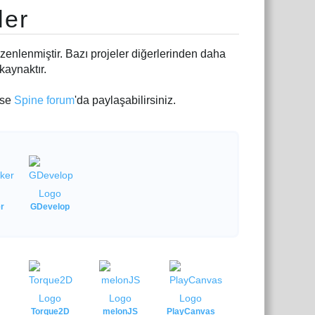
ler
üzenlenmiştir. Bazı projeler diğerlerinden daha
kaynaktır.
ise
Spine forum
'da paylaşabilirsiniz.
r
GDevelop
Torque2D
melonJS
PlayCanvas